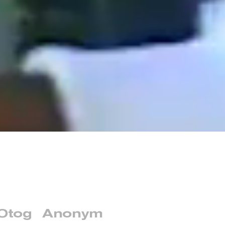
Otog
Anonym