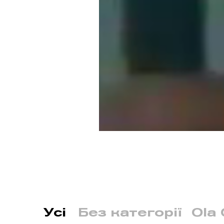
Усі
Без категорії
Ola 