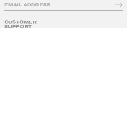
CUSTOMER
SUPPORT
+38 097 827 00 30
hi@supportbypoustovit.com
© SUPPORT BY POUSTOVIT
. ВСІ ПРАВА ЗАХИЩЕНО
МАГАЗИН
ПРО БРЕНД
ДОСТАВКА ТА УМОВИ ПОВЕРНЕННЯ
ПОЛІТИКА КОНФІДЕНЦІЙНОСТІ