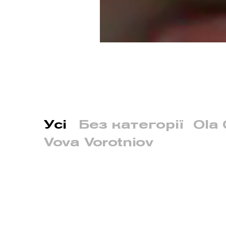
Усі
Без категорії
Ola 
Vova Vorotniov