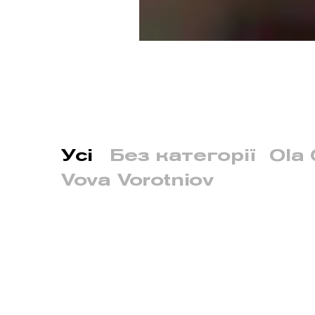
Усі
Без категорії
Ola 
Vova Vorotniov