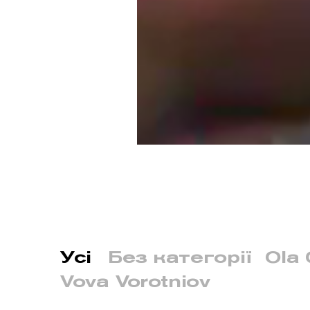
Усі
Без категорії
Ola 
Vova Vorotniov