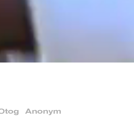
Otog
Anonym