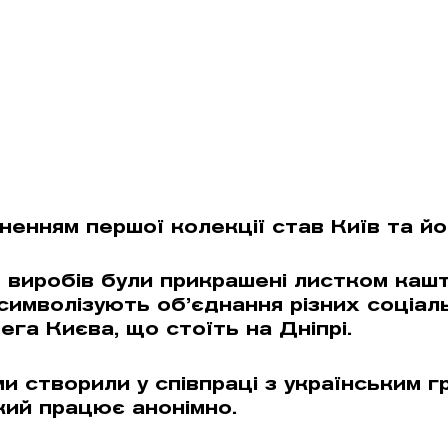
ненням першої колекції став Київ та йо
ь виробів були прикрашені листком каш
символізують об’єднання різних соціаль
га Києва, що стоїть на Дніпрі.
и створили у співпраці з українським г
кий працює анонiмно.