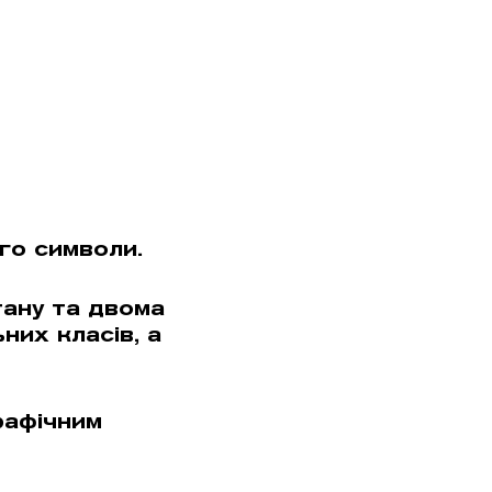
го символи.
тану та двома
них класів, а
рафiчним