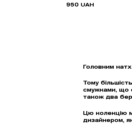
950
UAH
Головним натх
Тому більшіст
смужками, що 
також два бере
Цю колекцію м
дизайнером, я