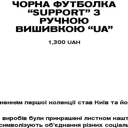
ЧОРНА ФУТБОЛКА
“SUPPORT” З
РУЧНОЮ
ВИШИВКОЮ “UA”
1,300
UAH
ненням першої колекції став Київ та йо
ь виробів були прикрашені листком каш
символізують об’єднання різних соціаль