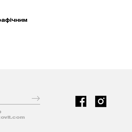
рафiчним
0
ovit.com