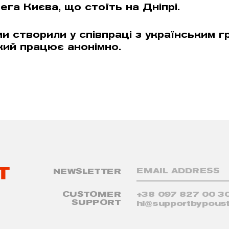
га Києва, що стоїть на Дніпрі.
и створили у співпраці з українським г
кий працює анонiмно.
NEWSLETTER
CUSTOMER
+38 097 827 00 3
SUPPORT
hi@supportbypoust