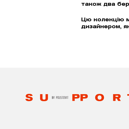
також два бере
Цю колекцію м
дизайнером, я