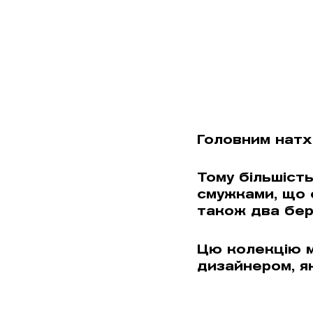
Головним натх
Тому більшіст
смужками, що 
також два бере
Цю колекцію м
дизайнером, я