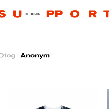
Otog
Anonym