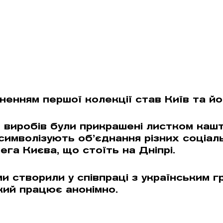
ненням першої колекції став Київ та йо
ь виробів були прикрашені листком каш
символізують об’єднання різних соціаль
га Києва, що стоїть на Дніпрі.
и створили у співпраці з українським г
кий працює анонiмно.