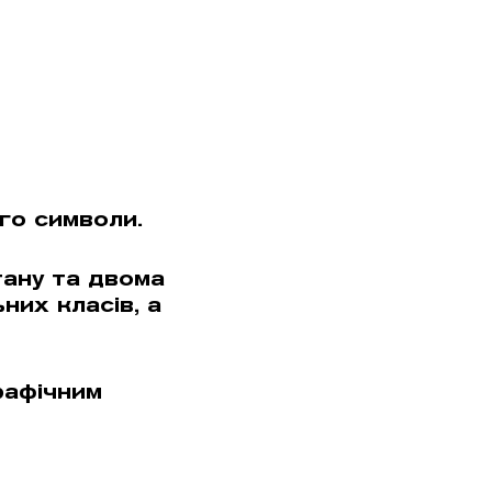
го символи.
тану та двома
них класів, а
рафiчним