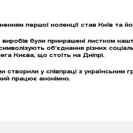
ненням першої колекції став Київ та йо
ь виробів були прикрашені листком каш
символізують об’єднання різних соціаль
га Києва, що стоїть на Дніпрі.
и створили у співпраці з українським г
кий працює анонiмно.