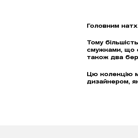
Головним натх
Тому більшіст
смужками, що 
також два бере
Цю колекцію м
дизайнером, я