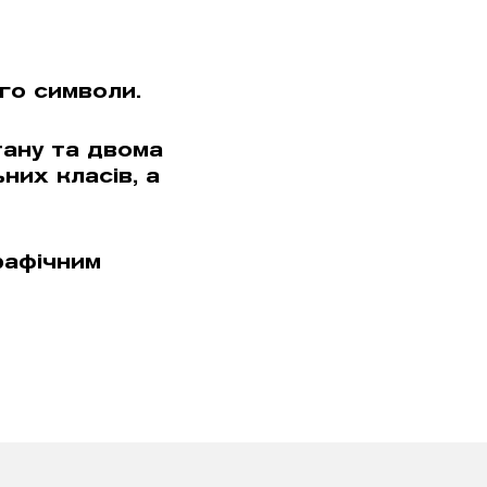
го символи.
тану та двома
них класів, а
рафiчним