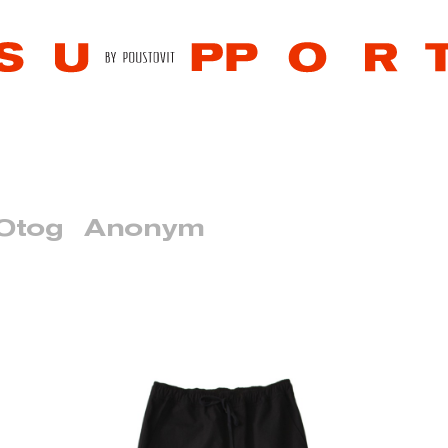
Otog
Anonym