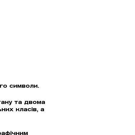
го символи.
тану та двома
них класів, а
рафiчним