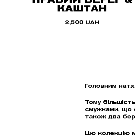
КАШТАН
2,500
UAH
Головним натх
Тому більшіст
смужками, що 
також два бере
Цю колекцію м