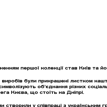
ненням першої колекції став Київ та йо
ь виробів були прикрашені листком каш
символізують об’єднання різних соціаль
га Києва, що стоїть на Дніпрі.
и створили у співпраці з українським г