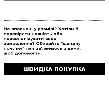
Не впевнені у розмірі? Хотіли б
І
перевірити наяність або
персоналізувати своє
замовлення? Обирайте “швидку
покупку” і ми зв‘яжемося з вами,
щоб допомогти.
Т
ШВИДКА ПОКУПКА