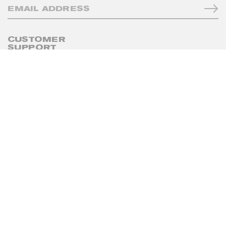
CUSTOMER
SUPPORT
+38 097 827 00 30
hi@supportbypoustovit.com
© SUPPORT BY POUSTOVIT
. ВСІ ПРАВА ЗАХИЩЕНО
МАГАЗИН
ПРО БРЕНД
ДОСТАВКА ТА УМОВИ ПОВЕРНЕННЯ
ПОЛІТИКА КОНФІДЕНЦІЙНОСТІ