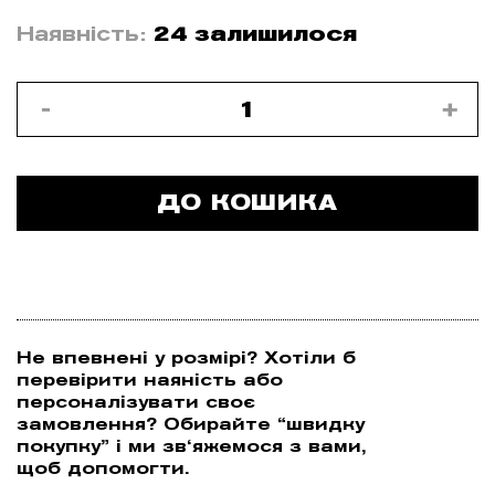
Наявність:
24 залишилося
ДО КОШИКА
Не впевнені у розмірі? Хотіли б
І
перевірити наяність або
персоналізувати своє
замовлення? Обирайте “швидку
покупку” і ми зв‘яжемося з вами,
щоб допомогти.
Т